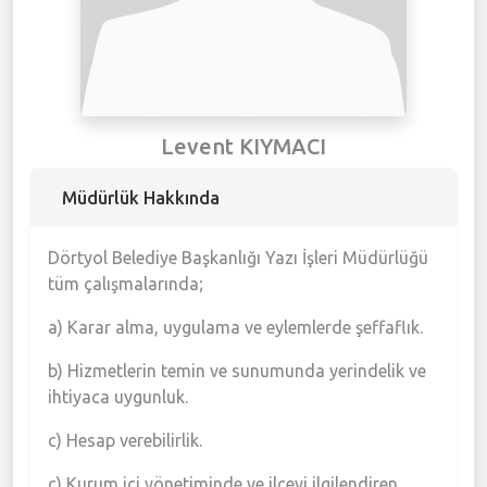
Meclis Gündemi
Muhtarlıklar
Levent KIYMACI
Faliyet Raporları
Müdürlük Hakkında
Stratejik Plan
Dörtyol Belediye Başkanlığı Yazı İşleri Müdürlüğü
tüm çalışmalarında;
a) Karar alma, uygulama ve eylemlerde şeffaflık.
b) Hizmetlerin temin ve sunumunda yerindelik ve
ihtiyaca uygunluk.
c) Hesap verebilirlik.
ç) Kurum içi yönetiminde ve ilçeyi ilgilendiren