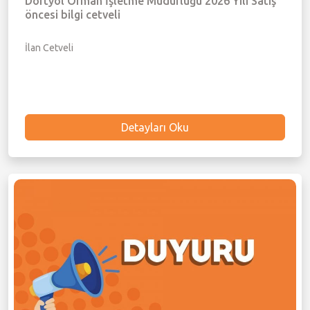
Dörtyol Orman İşletme Müdürlüğü 2026 Yılı Satış
öncesi bilgi cetveli
İlan Cetveli
Detayları Oku