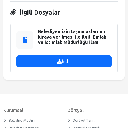
Meclis Gündemi
İlgili Dosyalar
Muhtarlıklar
Belediyemizin taşınmazlarının
kiraya verilmesi ile ilgili Emlak
ve İstimlak Müdürlüğü İlanı
Faliyet Raporları
Stratejik Plan
İndir
Kurumsal
Dörtyol
Belediye Meclisi
Dörtyol Tarihi