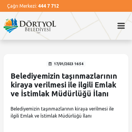
Çağrı Merkezi:
444 7 712
Ana Menü
Ana Menü
Ana Menü
Ana Menü
Ana Menü
Kurumsal
Dörtyol
Başkan
Hizmetlerimiz
Güncel
Belediye Meclisi
Dörtyol Tarihi
Başkanın Özgeçmişi
Nikah İşlemleri
Haberler
Belediye Encümeni
Dörtyol Festivali
Başkanın Mesajı
Kütüphane Hizmetleri
Video Haberler
17/01/2023 16:54
Başkan Yardımcıları
Foto Galeri
Temizlik Hizmetleri
Medya Haberleri
Belediyemizin taşınmazlarının
kiraya verilmesi ile ilgili Emlak
Müdürlükler
Önemli Mekanlar
Veterinerlik Hizmetleri
Duyurular
ve İstimlak Müdürlüğü İlanı
Misyon ve Vizyon
Sosyal Tesisler
İhale İlanları
Belediyemizin taşınmazlarının kiraya verilmesi ile
ilgili Emlak ve İstimlak Müdürlüğü İlanı
Meclis Kararları