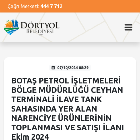
Çağrı Merkezi:
444 7 712
Ana Menü
Ana Menü
Ana Menü
Ana Menü
Ana Menü
Kurumsal
Dörtyol
Başkan
Hizmetlerimiz
Güncel
Belediye Meclisi
Dörtyol Tarihi
Başkanın Özgeçmişi
Nikah İşlemleri
Haberler
Belediye Encümeni
Dörtyol Festivali
Başkanın Mesajı
Kütüphane Hizmetleri
Video Haberler
07/10/2024 08:29
Başkan Yardımcıları
Foto Galeri
Temizlik Hizmetleri
Medya Haberleri
BOTAŞ PETROL İŞLETMELERİ
BÖLGE MÜDÜRLÜĞÜ CEYHAN
Müdürlükler
Önemli Mekanlar
Veterinerlik Hizmetleri
Duyurular
TERMİNALİ İLAVE TANK
SAHASINDA YER ALAN
Misyon ve Vizyon
Sosyal Tesisler
İhale İlanları
NARENCİYE ÜRÜNLERİNİN
TOPLANMASI VE SATIŞI İLANI
Meclis Kararları
Ekim 2024