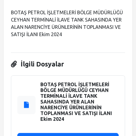
Meclis Gündemi
BOTAŞ PETROL İŞLETMELERİ BÖLGE MÜDÜRLÜĞÜ
CEYHAN TERMİNALİ İLAVE TANK SAHASINDA YER
ALAN NARENCİYE ÜRÜNLERİNİN TOPLANMASI VE
Muhtarlıklar
SATIŞI İLANI Ekim 2024
Faliyet Raporları
Stratejik Plan
İlgili Dosyalar
BOTAŞ PETROL İŞLETMELERİ
BÖLGE MÜDÜRLÜĞÜ CEYHAN
TERMİNALİ İLAVE TANK
SAHASINDA YER ALAN
NARENCİYE ÜRÜNLERİNİN
TOPLANMASI VE SATIŞI İLANI
Ekim 2024