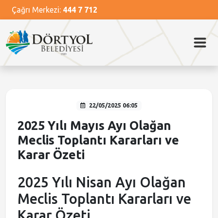
Çağrı Merkezi:
444 7 712
Ana Menü
Ana Menü
Ana Menü
Ana Menü
Ana Menü
Kurumsal
Dörtyol
Başkan
Hizmetlerimiz
Güncel
Belediye Meclisi
Dörtyol Tarihi
Başkanın Özgeçmişi
Nikah İşlemleri
Haberler
Belediye Encümeni
Dörtyol Festivali
Başkanın Mesajı
Kütüphane Hizmetleri
Video Haberler
22/05/2025 06:05
Başkan Yardımcıları
Foto Galeri
Temizlik Hizmetleri
Medya Haberleri
2025 Yılı Mayıs Ayı Olağan
Meclis Toplantı Kararları ve
Müdürlükler
Önemli Mekanlar
Veterinerlik Hizmetleri
Duyurular
Karar Özeti
Misyon ve Vizyon
Sosyal Tesisler
İhale İlanları
2025 Yılı Nisan Ayı Olağan
Meclis Toplantı Kararları ve
Meclis Kararları
Karar Özeti