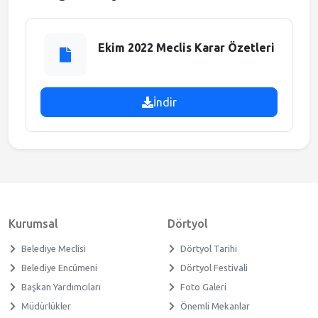
Meclis Gündemi
Ekim 2022 Meclis Karar Özetleri
Muhtarlıklar
İndir
Faliyet Raporları
Stratejik Plan
Kurumsal
Dörtyol
Belediye Meclisi
Dörtyol Tarihi
Belediye Encümeni
Dörtyol Festivali
Başkan Yardımcıları
Foto Galeri
Müdürlükler
Önemli Mekanlar