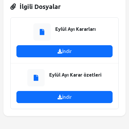
İlgili Dosyalar
Meclis Gündemi
Muhtarlıklar
Eylül Ayı Kararları
Faliyet Raporları
İndir
Stratejik Plan
Eylül Ayı Karar özetleri
İndir