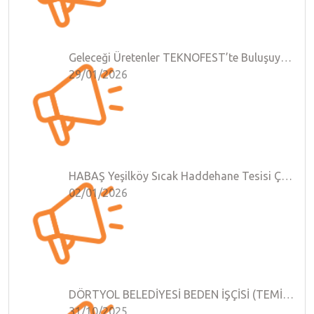
Geleceği Üretenler TEKNOFEST’te Buluşuyor; 2026 Teknoloji Yarışmalarına Başvurular Başladı!
29/01/2026
HABAŞ Yeşilköy Sıcak Haddehane Tesisi ÇED RAPORU
02/01/2026
DÖRTYOL BELEDİYESİ BEDEN İŞÇİSİ (TEMİZLİK) VE ÇÖP KAMYONU ŞOFÖRÜ ALIMI MÜLAKAT SONUÇLARI
31/10/2025