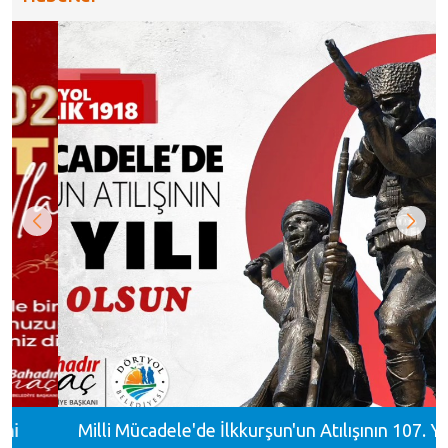
Meclis Gündemi
Muhtarlıklar
Faliyet Raporları
Stratejik Plan
Milli Mücadele'de İlkkurşun'un Atılışının 107. Yılı