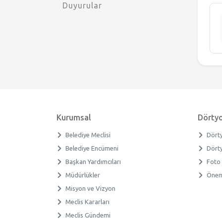
Duyurular
Meclis Gündemi
Muhtarlıklar
Faliyet Raporları
Stratejik Plan
Kurumsal
Dörtyo
Belediye Meclisi
Dörty
Belediye Encümeni
Dörty
Başkan Yardımcıları
Foto 
Müdürlükler
Öneml
Misyon ve Vizyon
Meclis Kararları
Meclis Gündemi