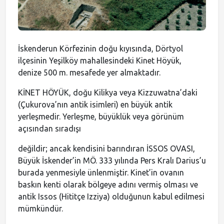
Meclis Gündemi
Muhtarlıklar
İskenderun Körfezinin doğu kıyısında, Dörtyol
ilçesinin Yeşilköy mahallesindeki Kinet Höyük,
denize 500 m. mesafede yer almaktadır.
Faliyet Raporları
KİNET HÖYÜK, doğu Kilikya veya Kizzuwatna’daki
Stratejik Plan
(Çukurova’nın antik isimleri) en büyük antik
yerleşmedir. Yerleşme, büyüklük veya görünüm
açısından sıradışı
değildir; ancak kendisini barındıran İSSOS OVASI,
Büyük İskender’in MÖ. 333 yılında Pers Kralı Darius’u
burada yenmesiyle ünlenmiştir. Kinet’in ovanın
baskın kenti olarak bölgeye adını vermiş olması ve
antik Issos (Hititçe Izziya) olduğunun kabul edilmesi
mümkündür.