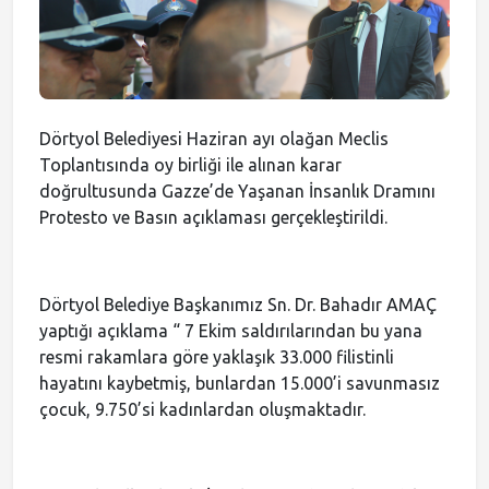
Meclis Gündemi
Muhtarlıklar
Dörtyol Belediyesi Haziran ayı olağan Meclis
Faliyet Raporları
Toplantısında oy birliği ile alınan karar
doğrultusunda Gazze’de Yaşanan İnsanlık Dramını
Protesto ve Basın açıklaması gerçekleştirildi.
Stratejik Plan
Dörtyol Belediye Başkanımız Sn. Dr. Bahadır AMAÇ
yaptığı açıklama “ 7 Ekim saldırılarından bu yana
resmi rakamlara göre yaklaşık 33.000 filistinli
hayatını kaybetmiş, bunlardan 15.000’i savunmasız
çocuk, 9.750’si kadınlardan oluşmaktadır.