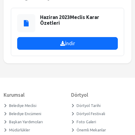
Meclis Gündemi
Haziran 2023Meclis Karar
Özetleri
Muhtarlıklar
İndir
Faliyet Raporları
Stratejik Plan
Kurumsal
Dörtyol
Belediye Meclisi
Dörtyol Tarihi
Belediye Encümeni
Dörtyol Festivali
Başkan Yardımcıları
Foto Galeri
Müdürlükler
Önemli Mekanlar