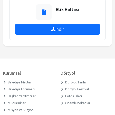
Meclis Gündemi
Etik Haftası
Muhtarlıklar
İndir
Faliyet Raporları
Stratejik Plan
Kurumsal
Dörtyol
Belediye Meclisi
Dörtyol Tarihi
Belediye Encümeni
Dörtyol Festivali
Başkan Yardımcıları
Foto Galeri
Müdürlükler
Önemli Mekanlar
Misyon ve Vizyon