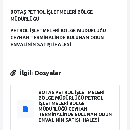
Meclis Gündemi
BOTAŞ PETROL İŞLETMELERİ BÖLGE
MÜDÜRLÜĞÜ
Muhtarlıklar
PETROL İŞLETMELERİ BÖLGE MÜDÜRLÜĞÜ
CEYHAN TERMİNALİNDE BULUNAN ODUN
Faliyet Raporları
ENVALİNİN SATIŞI İHALESİ
Stratejik Plan
İlgili Dosyalar
BOTAŞ PETROL İŞLETMELERİ
BÖLGE MÜDÜRLÜĞÜ PETROL
İŞLETMELERİ BÖLGE
MÜDÜRLÜĞÜ CEYHAN
TERMİNALİNDE BULUNAN ODUN
ENVALİNİN SATIŞI İHALESİ