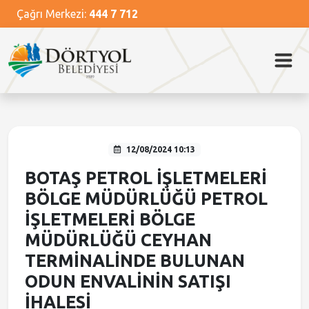
Çağrı Merkezi:
444 7 712
Ana Menü
Ana Menü
Ana Menü
Ana Menü
Ana Menü
Kurumsal
Dörtyol
Başkan
Hizmetlerimiz
Güncel
Belediye Meclisi
Dörtyol Tarihi
Başkanın Özgeçmişi
Nikah İşlemleri
Haberler
Belediye Encümeni
Dörtyol Festivali
Başkanın Mesajı
Kütüphane Hizmetleri
Video Haberler
12/08/2024 10:13
Başkan Yardımcıları
Foto Galeri
Temizlik Hizmetleri
Medya Haberleri
BOTAŞ PETROL İŞLETMELERİ
BÖLGE MÜDÜRLÜĞÜ PETROL
Müdürlükler
Önemli Mekanlar
Veterinerlik Hizmetleri
Duyurular
İŞLETMELERİ BÖLGE
MÜDÜRLÜĞÜ CEYHAN
Misyon ve Vizyon
Sosyal Tesisler
İhale İlanları
TERMİNALİNDE BULUNAN
ODUN ENVALİNİN SATIŞI
Meclis Kararları
İHALESİ