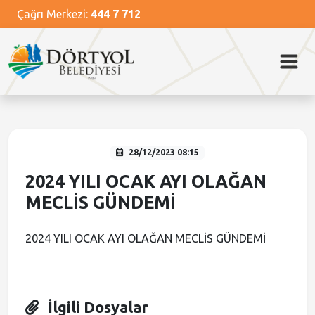
Çağrı Merkezi:
444 7 712
Ana Menü
Ana Menü
Ana Menü
Ana Menü
Ana Menü
Kurumsal
Dörtyol
Başkan
Hizmetlerimiz
Güncel
Belediye Meclisi
Dörtyol Tarihi
Başkanın Özgeçmişi
Nikah İşlemleri
Haberler
Belediye Encümeni
Dörtyol Festivali
Başkanın Mesajı
Kütüphane Hizmetleri
Video Haberler
28/12/2023 08:15
Başkan Yardımcıları
Foto Galeri
Temizlik Hizmetleri
Medya Haberleri
2024 YILI OCAK AYI OLAĞAN
MECLİS GÜNDEMİ
Müdürlükler
Önemli Mekanlar
Veterinerlik Hizmetleri
Duyurular
2024 YILI OCAK AYI OLAĞAN MECLİS GÜNDEMİ
Misyon ve Vizyon
Sosyal Tesisler
İhale İlanları
Meclis Kararları
İlgili Dosyalar