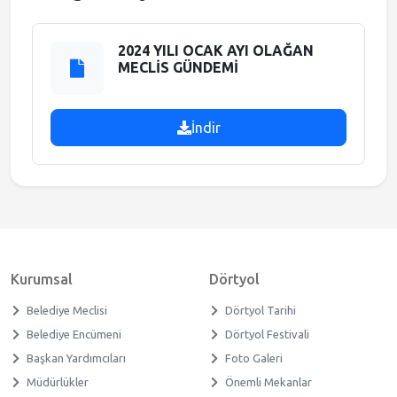
Meclis Gündemi
2024 YILI OCAK AYI OLAĞAN
MECLİS GÜNDEMİ
Muhtarlıklar
İndir
Faliyet Raporları
Stratejik Plan
Kurumsal
Dörtyol
Belediye Meclisi
Dörtyol Tarihi
Belediye Encümeni
Dörtyol Festivali
Başkan Yardımcıları
Foto Galeri
Müdürlükler
Önemli Mekanlar